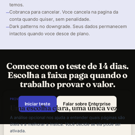
temos.
—
Cobranca para cancelar. Voce cancela na pagina da
conta quando quiser, sem penalidade.
—
Dark patterns no downgrade. Seus dados permanecem
intactos quando voce desce de plano.
Comece com o teste de 14 dias.
Escolha a faixa paga quando o
trabalho provar o valor.
PRIVACIDADE E ANÁLISE
Iniciar teste
Falar sobre Enterprise
Uma escolha clara, uma única vez.
A análise opcional nos ajuda a entender quais páginas são
úteis e a melhorar a Instica. Você decide se ela pode ser
ativada.