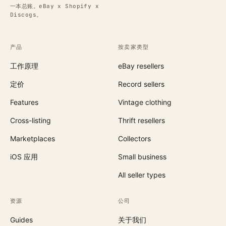
一本总账。eBay x Shopify x
Discogs。
产品
按卖家类型
工作原理
eBay resellers
定价
Record sellers
Features
Vintage clothing
Cross-listing
Thrift resellers
Marketplaces
Collectors
iOS 应用
Small business
All seller types
资源
公司
Guides
关于我们