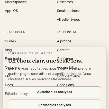
Marketplaces
Collectors
App iOS
Small business
All seller types
RESSOURCES
ENTREPRISE
Guides
A propos
Blog
Contact
CONFIDENTIALITÉ ET ANALYSE
Free tools
Confiance
Un choix clair, une seule fois.
Comparer
Accessibilite
Les analyses facultatives nous aident à comprendre
quelles pages sont utiles et à améliorer Instica. Vous
FAQ
Confidentialite
choisissez si elles peuvent être activées.
Docs
Conditions
Autoriser les analyses
Editorial policy
Refuser les analyses