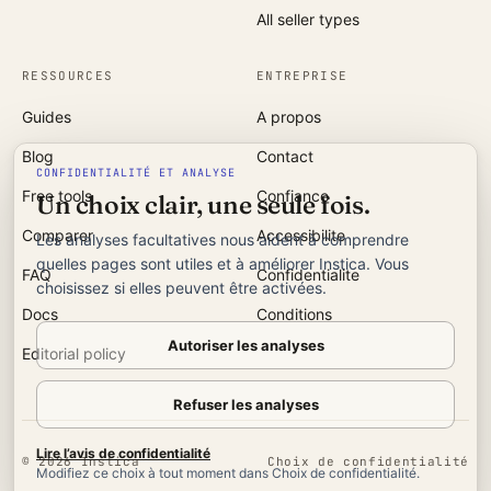
All seller types
RESSOURCES
ENTREPRISE
Guides
A propos
Blog
Contact
CONFIDENTIALITÉ ET ANALYSE
Free tools
Confiance
Un choix clair, une seule fois.
Comparer
Accessibilite
Les analyses facultatives nous aident à comprendre
quelles pages sont utiles et à améliorer Instica. Vous
FAQ
Confidentialite
choisissez si elles peuvent être activées.
Docs
Conditions
Autoriser les analyses
Editorial policy
Refuser les analyses
Lire l’avis de confidentialité
©
2026
Instica
Choix de confidentialité
Modifiez ce choix à tout moment dans Choix de confidentialité.