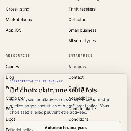
Cross-listing
Thrift resellers
Marketplaces
Collectors
App iOS
Small business
All seller types
RESSOURCES
ENTREPRISE
Guides
A propos
Blog
Contact
CONFIDENTIALITÉ ET ANALYSE
Free tools
Confiance
Un choix clair, une seule fois.
Comparer
Accessibilite
Les analyses facultatives nous aident à comprendre
quelles pages sont utiles et à améliorer Instica. Vous
FAQ
Confidentialite
choisissez si elles peuvent être activées.
Docs
Conditions
Autoriser les analyses
Editorial policy