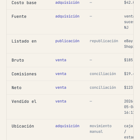
Costo base
adquisición
—
$42.00
Fuente
adquisición
—
venta d
sucesió
NJ
Listado en
publicación
republicación
eBay,
Shopify
Bruto
venta
—
$185.00
Comisiones
venta
conciliación
$19.42
Neto
venta
conciliación
$123.58
Vendido el
venta
—
2026-
05-04
16:12
Ubicación
adquisición
movimiento
caja 04
manual
/
estante